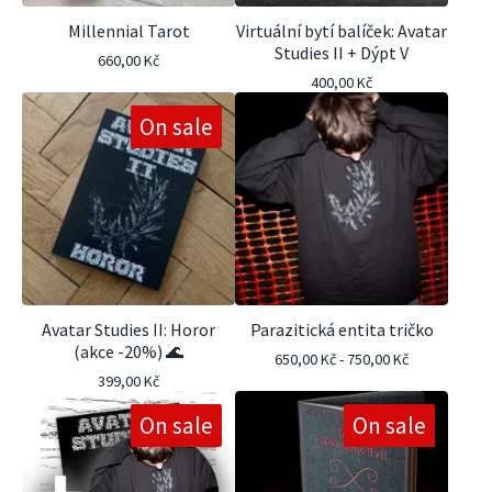
Millennial Tarot
Virtuální bytí balíček: Avatar
Studies II + Dýpt V
660,00
Kč
400,00
Kč
On sale
Avatar Studies II: Horor
Parazitická entita tričko
(akce -20%) 🌊
650,00
Kč
-
750,00
Kč
399,00
Kč
On sale
On sale