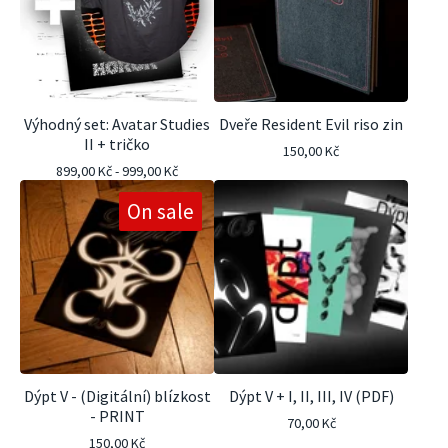
Výhodný set: Avatar Studies
Dveře Resident Evil riso zin
II + tričko
150,00
Kč
899,00
Kč
-
999,00
Kč
On sale
Dýpt V - (Digitální) blízkost
Dýpt V + I, II, III, IV (PDF)
- PRINT
70,00
Kč
150,00
Kč