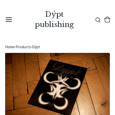
Dýpt
View
0
publishing
cart
ite
Home
Products
Dýpt