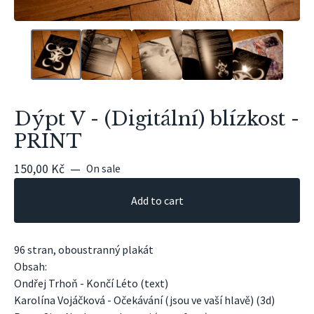
Dýpt V - (Digitální) blízkost -
PRINT
150,00
Kč
—
On sale
Add to cart
96 stran, oboustranný plakát
Obsah:
Ondřej Trhoň - Končí Léto (text)
Karolína Vojáčková - Očekávání (jsou ve vaší hlavě) (3d)