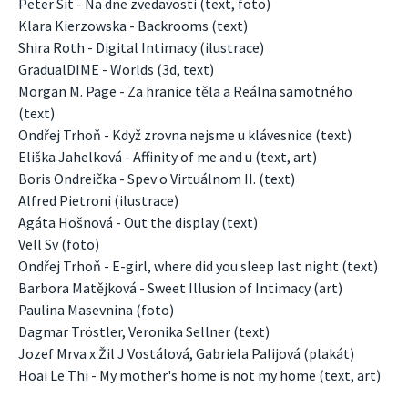
Peter Sit - Na dne zvedavosti (text, foto)
Klara Kierzowska - Backrooms (text)
Shira Roth - Digital Intimacy (ilustrace)
GradualDIME - Worlds (3d, text)
Morgan M. Page - Za hranice těla a Reálna samotného
(text)
Ondřej Trhoň - Když zrovna nejsme u klávesnice (text)
Eliška Jahelková - Affinity of me and u (text, art)
Boris Ondreička - Spev o Virtuálnom II. (text)
Alfred Pietroni (ilustrace)
Agáta Hošnová - Out the display (text)
Vell Sv (foto)
Ondřej Trhoň - E-girl, where did you sleep last night (text)
Barbora Matějková - Sweet Illusion of Intimacy (art)
Paulina Masevnina (foto)
Dagmar Tröstler, Veronika Sellner (text)
Jozef Mrva x Žil J Vostálová, Gabriela Palijová (plakát)
Hoai Le Thi - My mother's home is not my home (text, art)