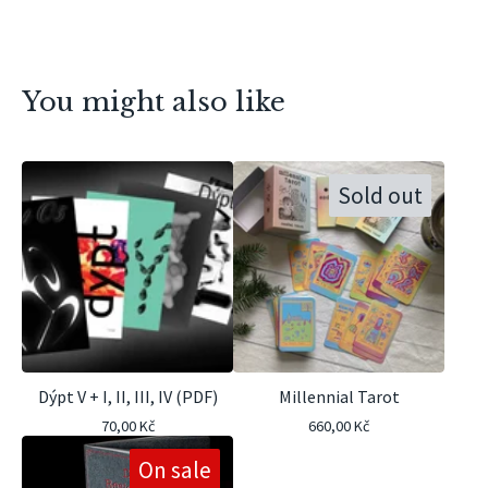
You might also like
Sold out
Dýpt V + I, II, III, IV (PDF)
Millennial Tarot
70,00
Kč
660,00
Kč
On sale